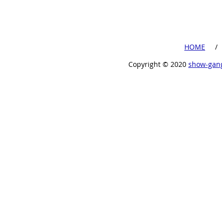
​HOME
​ /
Copyright ©︎ 2020
show-gan