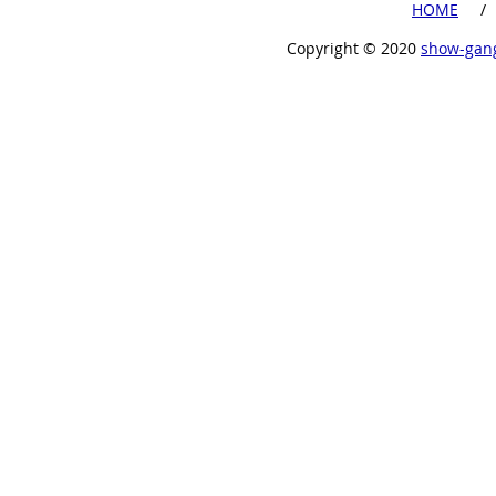
​HOME
​ /
Copyright ©︎ 2020
show-gan